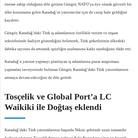
öneme sahip olduğunu dile getiren Güngör, NATO’ya üye olarak güvenli bir
ülke konumuna gelen Karadağ’ın yatırımcılar için de cazip hale geldiğini
kaydetti.
Güngör, Karadağ’daki Türk iş adamlarının özellikle turizm ve inşaat
sektörlerinde faaliyet gösterdiğini belirterek, Türk şirketlerinin ülkedeki
fabrika sayısını da artırarak işsizliğin azalmasına katkı sunduğunu ifade etti.
Karadağ’a yatırım yapmayı planlayan iş adamlarına pazar araştırması
yapmaları tavsiyesinde bulunan Güngör, Karadağ’daki Türk yatırımlarının
artmaya devam edeceğini de dile getirdi.
Tosçelik ve Global Port’a LC
Waikiki ile Doğtaş eklendi
Karadağ’daki Türk yatırımlarının başında Niksic şehrinde uzun zamandır
faaliyet gösteren Tosçelik firması geliyor. Eski Yugoslavya’nın en önemli